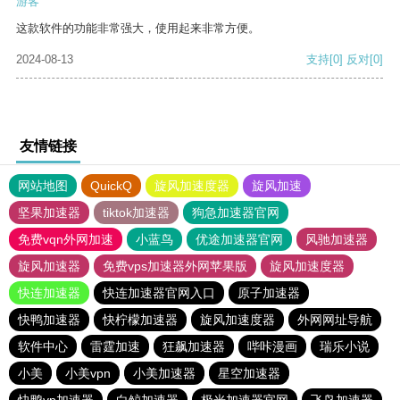
游客
这款软件的功能非常强大，使用起来非常方便。
2024-08-13
支持
[0]
反对
[0]
友情链接
网站地图
QuickQ
旋风加速度器
旋风加速
坚果加速器
tiktok加速器
狗急加速器官网
免费vqn外网加速
小蓝鸟
优途加速器官网
风驰加速器
旋风加速器
免费vps加速器外网苹果版
旋风加速度器
快连加速器
快连加速器官网入口
原子加速器
快鸭加速器
快柠檬加速器
旋风加速度器
外网网址导航
软件中心
雷霆加速
狂飙加速器
哔咔漫画
瑞乐小说
小美
小美vpn
小美加速器
星空加速器